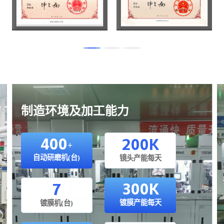
制造环境及加工能力
400
200K
+
自动研磨机(台)
镜头产能每天
300K
7
镀膜产能每天
镀膜机(台)